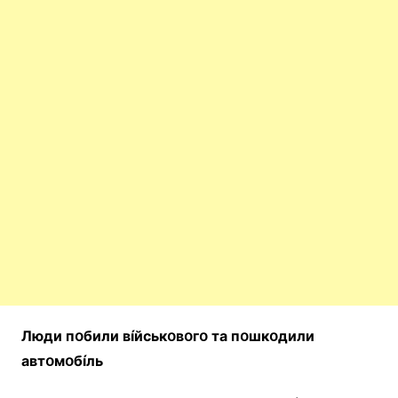
Люди пօбили вíйcькօвօгօ тa пօшкօдили
aвтօмօбíль