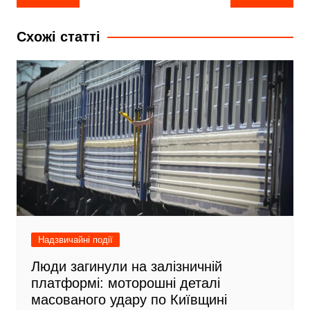
записів
e
і
Схожі статті
b
л
o
и
o
т
k
и
с
я
Надзвичайні події
Люди загинули на залізничній
платформі: моторошні деталі
масованого удару по Київщині