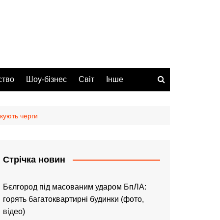
ство
Шоу-бізнес
Світ
Інше
окують черги
Стрічка новин
Бєлгород під масованим ударом БпЛА:
горять багатоквартирні будинки (фото,
відео)