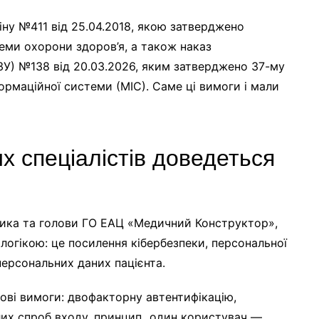
ну №411 від 25.04.2018, якою затверджено
еми охорони здоров’я, а також наказ
ЗУ) №138 від 20.03.2026, яким затверджено 37-му
ормаційної системи (МІС). Саме ці вимоги і мали
х спеціалістів доведеться
ника та голови ГО ЕАЦ «Медичний Конструктор»,
логікою: це посилення кібербезпеки, персональної
персональних даних пацієнта.
ові вимоги: двофакторну автентифікацію,
лих спроб входу, принцип „один користувач —