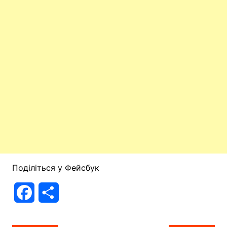
Поділіться у Фейсбук
F
П
a
о