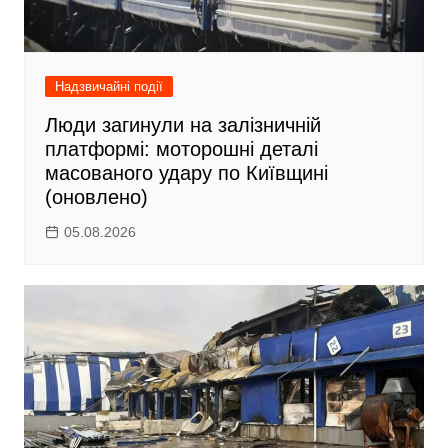
я
Надзвичайні події
Люди загинули на залізничній
платформі: моторошні деталі
масованого удару по Київщині
(оновлено)
05.08.2026