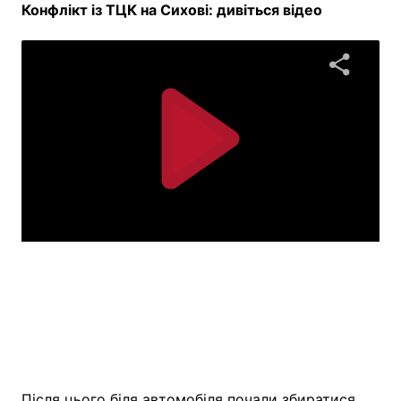
Конфлікт із ТЦК на Сихові: дивіться відео
Після цього біля автомобіля почали збиратися