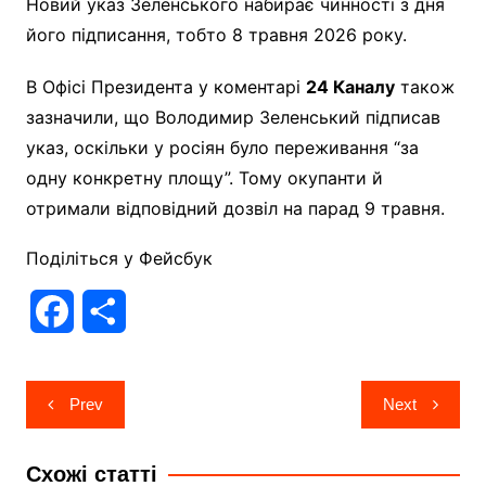
Новий указ Зеленського набирає чинності з дня
його підписання, тобто 8 травня 2026 року.
В Офісі Президента у коментарі
24 Каналу
також
зазначили, що Володимир Зеленський підписав
указ, оскільки у росіян було переживання “за
одну конкретну площу”. Тому окупанти й
отримали відповідний дозвіл на парад 9 травня.
Поділіться у Фейсбук
F
П
a
о
Навігація
c
д
Prev
Next
записів
e
і
Схожі статті
b
л