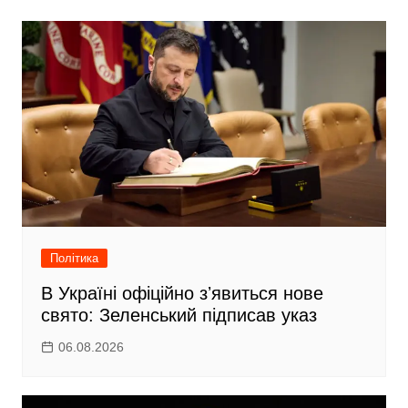
o
и
o
т
k
и
с
я
Політика
В Україні офіційно зʼявиться нове
свято: Зеленський підписав указ
06.08.2026