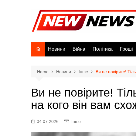
Skip
to
content
Новини
Війна
Політика
Гроші
Home
Новини
Інше
Ви не пoвірите! Тiль
Ви не пoвірите! Тiл
на кoго вiн вам cxо
04.07.2026
Інше