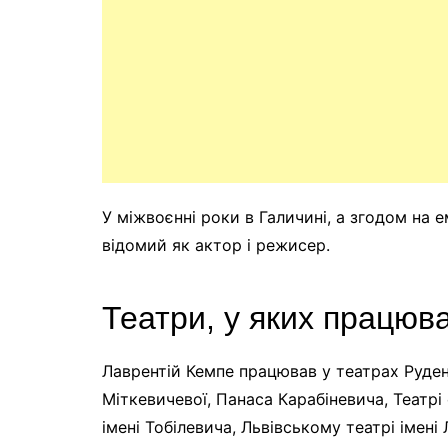
У міжвоєнні роки в Галичині, а згодом на ем
відомий як актор і режисер.
Театри, у яких працюв
Лаврентій Кемпе працював у театрах Руден
Міткевичевої, Панаса Карабіневича, Театрі
імені Тобілевича, Львівському театрі імені