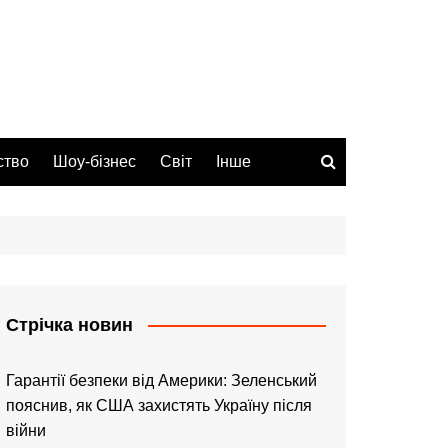
ство
Шоу-бізнес
Світ
Інше
Стрічка новин
Гарантії безпеки від Америки: Зеленський
пояснив, як США захистять Україну після
війни