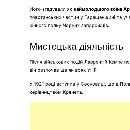
Його згадували як
наймолодшого воїна Ар
повстанських частин у Таращанщині та у
кінного полку Чорних запорожців.
Мистецька діяльність
Після військових подій Лаврентій Кемпе по
він розпочав ще як вояк УНР.
У 1921 році вступив у Сосновиці, що в По
керівництвом Кречета.