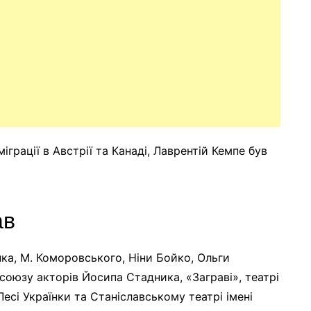
іграції в Австрії та Канаді, Лаврентій Кемпе був
ав
ка, М. Коморовського, Ніни Бойко, Ольги
 союзу акторів Йосипа Стадника, «Заграві», театрі
 Лесі Українки та Станіславському театрі імені