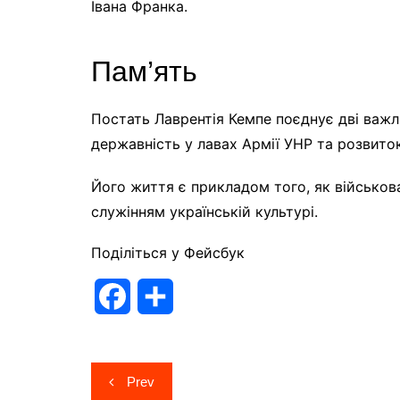
Івана Франка.
Пам’ять
Постать Лаврентія Кемпе поєднує дві важли
державність у лавах Армії УНР та розвито
Його життя є прикладом того, як військов
служінням українській культурі.
Поділіться у Фейсбук
F
П
a
о
c
д
Навігація
Prev