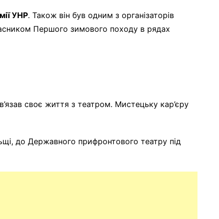
мії УНР
. Також він був одним з організаторів
часником Першого зимового походу в рядах
в’язав своє життя з театром. Мистецьку кар’єру
льщі, до Державного прифронтового театру під