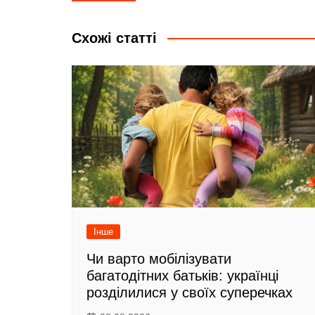
e
і
записів
b
л
Схожі статті
o
и
o
т
k
и
с
я
Інше
Чи варто мобілізувати
багатодітних батьків: українці
розділилися у своїх суперечках