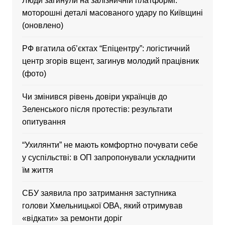
Люди загинули на залізничній платформі:
моторошні деталі масованого удару по Київщині
(оновлено)
РФ вгатила об’єктах “Епіцентру”: логістичний
центр згорів вщент, загинув молодий працівник
(фото)
Чи змінився рівень довіри українців до
Зеленського після протестів: результати
опитування
“Ухилянти” не мають комфортно почувати себе
у суспільстві: в ОП запропонували ускладнити
їм життя
CБУ заявила про затримання заступника
голови Хмельницької ОВА, який отримував
«відкати» за ремонти доріг