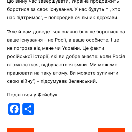
цю війну час завершувати, Україна продовжить
боротися за своє існування. У нас будуть ті, хто
нас підтримає”, – попередив очільник держави.
“Але й вам доведеться значно більше боротися за
ваше існування – не Росії, а ваше особисте. І це
не погроза від мене чи України. Це факти
російської історії, які ви добре знаєте: коли Росія
втомлюється, відбуваються зміни. Ми можемо
працювати на таку втому. Ви можете зупинити
свою війну”, – підсумував Зеленський.
Поділіться у Фейсбук
F
П
a
о