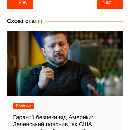
Навігація
c
д
Prev
Next
записів
e
і
Схожі статті
b
л
o
и
o
т
k
и
с
я
Політика
Гарантії безпеки від Америки:
Зеленський пояснив, як США