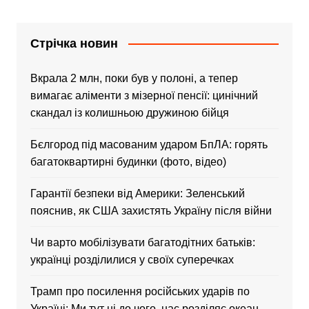
Стрічка новин
Вкрала 2 млн, поки був у полоні, а тепер
вимагає аліменти з мізерної пенсії: цинічний
скандал із колишньою дружиною бійця
Бєлгород під масованим ударом БпЛА: горять
багатоквартирні будинки (фото, відео)
Гарантії безпеки від Америки: Зеленський
пояснив, як США захистять Україну після війни
Чи варто мобілізувати багатодітних батьків:
українці розділилися у своїх суперечках
Трамп про посилення російських ударів по
Україні: Ми тут ні до чого, нас розділяє океан