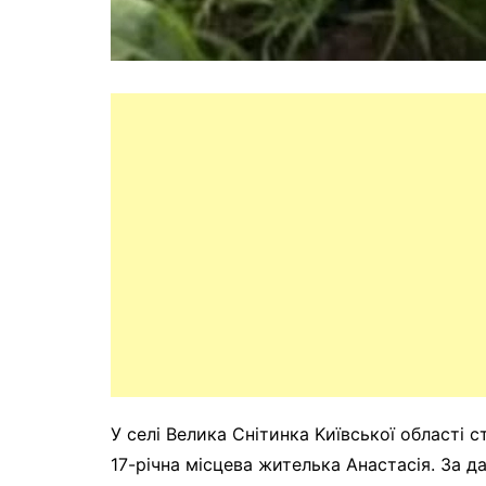
У ceлі Beликa Cнітинкa Kиївcької облacті cт
17-pічнa міcцeвa житeлькa Aнacтacія. Зa д