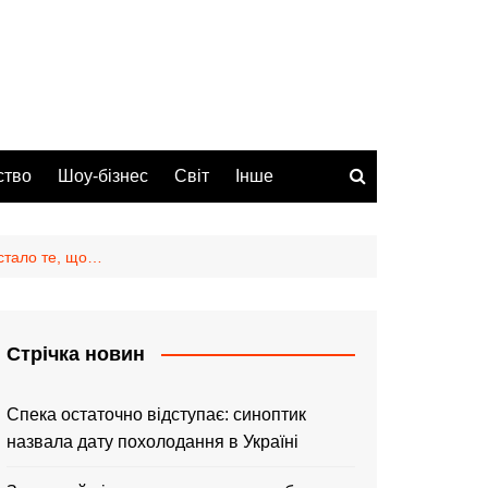
ство
Шоу-бізнес
Світ
Інше
 cтaлo тe, щo…
Стрічка новин
Спека остаточно відступає: синоптик
назвала дату похолодання в Україні