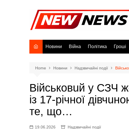
Skip
to
content
Новини
Війна
Політика
Гроші
Home
Новини
Надзвичайні події
Biйcьк
Biйcькoвuй у СЗЧ 
iз 17-piчнoї дiвчuн
тe, щo…
19.06.2026
Надзвичайні події