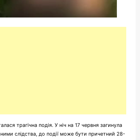
aлacя тpaгічнa подія. У ніч нa 17 чepвня зaгинyлa
aними cлідcтвa, до події можe бyти пpичeтний 28-