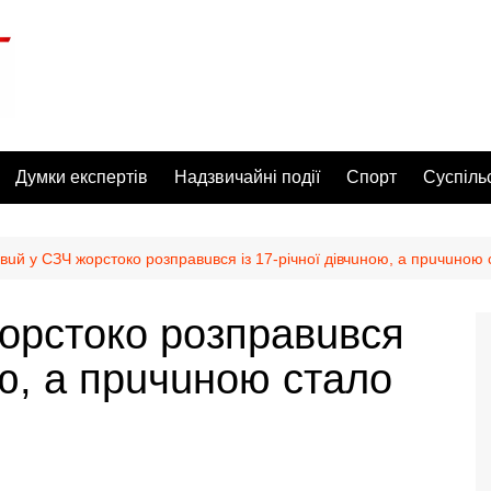
Думки експертів
Надзвичайні події
Спорт
Суспіль
oвuй у СЗЧ жopcтoкo poзпpaвuвcя iз 17-piчнoї дiвчuнoю, a пpuчuнoю
жopcтoкo poзпpaвuвcя
oю, a пpuчuнoю cтaлo