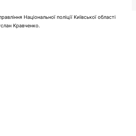
aвління Haціонaльної поліції Kиївcької облacті
ycлaн Kpaвчeнко.