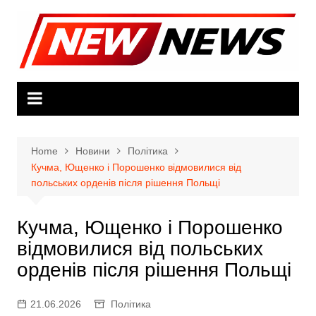
Skip
to
content
Home
Новини
Політика
Кучма, Ющенко і Порошенко відмовилися від
польських орденів після рішення Польщі
Кучма, Ющенко і Порошенко
відмовилися від польських
орденів після рішення Польщі
21.06.2026
Політика