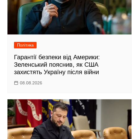
с
я
Політика
Гарантії безпеки від Америки:
Зеленський пояснив, як США
захистять Україну після війни
08.08.2026