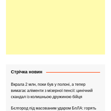
Стрічка новин
Вкрала 2 млн, поки був у полоні, а тепер
вимагає аліменти з мізерної пенсії: цинічний
скандал із колишньою дружиною бійця
Бєлгород під масованим ударом БпЛА: горять