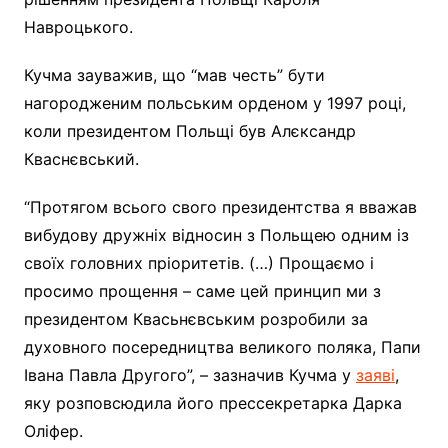
Навроцького.
Кучма зауважив, що “мав честь” бути
нагородженим польським орденом у 1997 році,
коли президентом Польщі був Алєксандр
Кваснєвський.
“Протягом всього свого президентства я вважав
вибудову дружніх відносин з Польщею одним із
своїх головних пріоритетів. (…) Прощаємо і
просимо прощення – саме цей принцип ми з
президентом Квасьнєвським розробили за
духовного посередництва великого поляка, Папи
Івана Павла Другого”, – зазначив Кучма у
заяві
,
яку розповсюдила його прессекретарка Дарка
Оліфер.