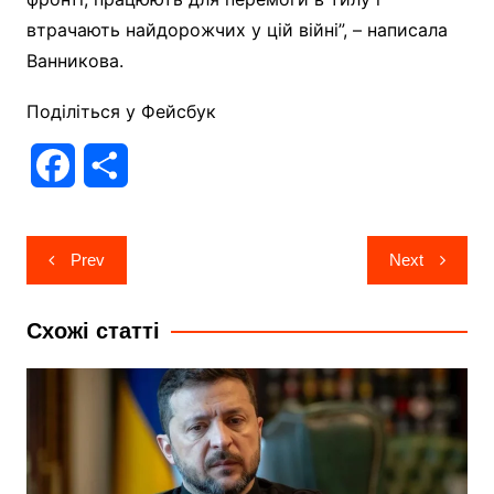
втрачають найдорожчих у цій війні”, – написала
Ванникова.
Поділіться у Фейсбук
F
П
a
о
Навігація
c
д
Prev
Next
записів
e
і
Схожі статті
b
л
o
и
o
т
k
и