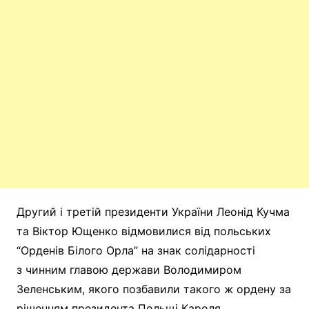
Другий і третій президенти України Леонід Кучма
та Віктор Ющенко відмовилися від польських
“Орденів Білого Орла” на знак солідарності
з чинним главою держави Володимиром
Зеленським, якого позбавили такого ж ордену за
рішенням президента Польщі Кароля