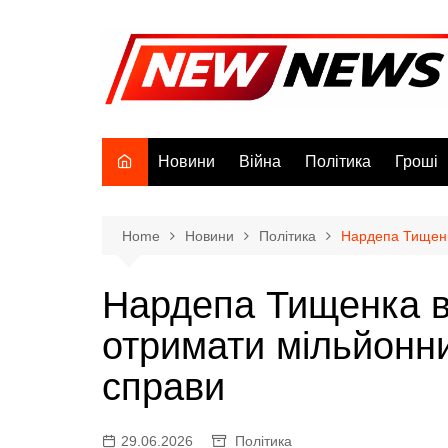
Skip
to
content
Новини
Війна
Політика
Гроші
Home
Новини
Політика
Нардепа Тищенк
Нардепа Тищенка в
отримати мільйонн
справи
29.06.2026
Політика