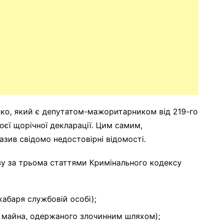
ко, який є депутатом-мажоритарником від 219-го
воєї щорічної декларації. Цим самим,
азив свідомо недостовірні відомості.
зу за трьома статтями Кримінального кодексу
 хабаря службовій особі);
ня) майна, одержаного злочинним шляхом);