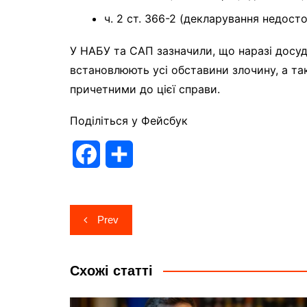
ч. 2 ст. 366-2 (декларування недосто
У НАБУ та САП зазначили, що наразі досу
встановлюють усі обставини злочину, а та
причетними до цієї справи.
Поділіться у Фейсбук
F
П
a
о
c
д
Навігація
Prev
e
і
записів
b
л
Схожі статті
o
и