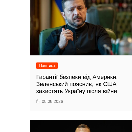
o
т
k
и
с
я
Політика
Гарантії безпеки від Америки:
Зеленський пояснив, як США
захистять Україну після війни
08.08.2026