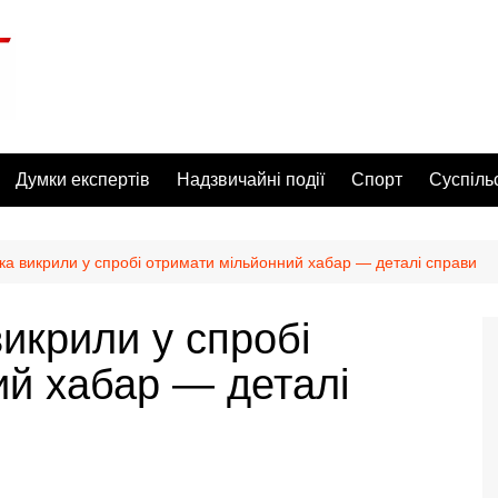
Думки експертів
Надзвичайні події
Спорт
Суспіль
а викрили у спробі отримати мільйонний хабар — деталі справи
икрили у спробі
ий хабар — деталі