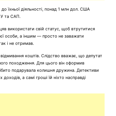
до їхньої діяльності, понад 1 млн дол. США
БУ та САП.
іцяв використати свій статус, щоб втрутитися
ієї особи, а іншим — просто не заважати
ак і не отримав.
 відмивання коштів. Слідство вважає, що депутат
нного походження. Для цього він оформив
 нібито подарувала колишня дружина. Детективи
х доходів, а самі гроші їй ніхто насправді