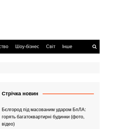
ство
Шоу-бізнес
Світ
Інше
Стрічка новин
Бєлгород під масованим ударом БпЛА:
горять багатоквартирні будинки (фото,
відео)